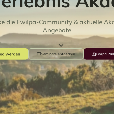
erlebnis Ak
ke die Ewilpa-Community & aktuelle Ak
Angebote
ied werden
Seminare entdecken
Ewilpa Par