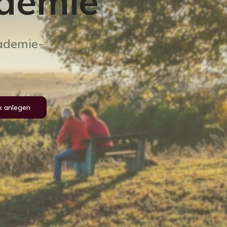
ademie
ademie-
k anlegen