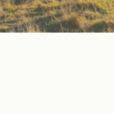
Community
Verbinde dich mit Gleichgesinnten und erlebe
gemeinsam die Faszination der Natur