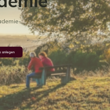
ademie
ademie-
k anlegen