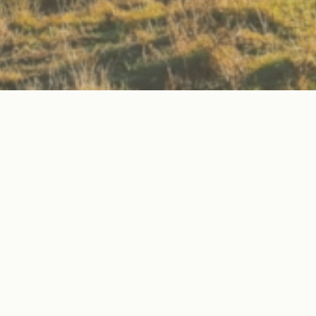
Community
Verbinde dich mit Gleichgesinnten und erlebe
gemeinsam die Faszination der Natur