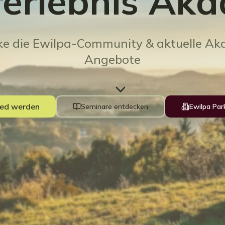
erlebnis Ak
ke die Ewilpa-Community & aktuelle Ak
Angebote
ied werden
Seminare entdecken
Ewilpa Par